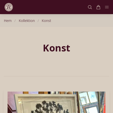
Hem
/
Kollektion
/
Konst
Konst