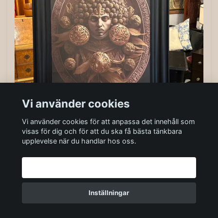
Vi använder cookies
Vi använder cookies för att anpassa det innehåll som
visas för dig och för att du ska få bästa tänkbara
upplevelse när du handlar hos oss.
AI print med ram
800 kr
Godkänn alla
Finns i lager
Inställningar