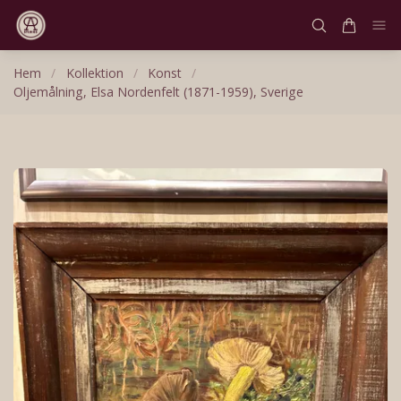
Hem
/
Kollektion
/
Konst
/
Oljemålning, Elsa Nordenfelt (1871-1959), Sverige