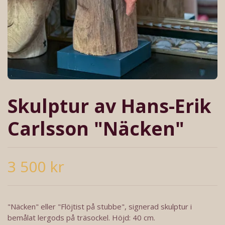
Skulptur av Hans-Erik
Carlsson "Näcken"
3 500 kr
"Näcken" eller "Flöjtist på stubbe", signerad skulptur i
bemålat lergods på träsockel. Höjd: 40 cm.