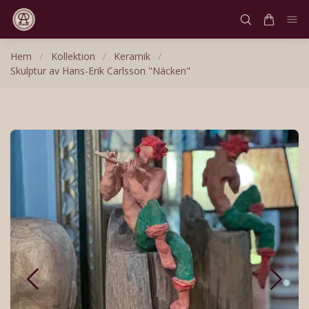
Hem
/
Kollektion
/
Keramik
/
Skulptur av Hans-Erik Carlsson "Näcken"