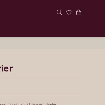
ier
ier, 288x81 cm. Slitage och skador.