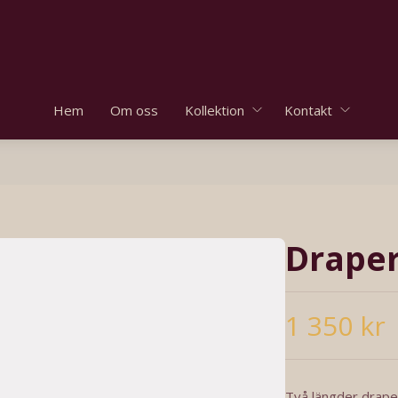
Hem
Om oss
Kollektion
Kontakt
Draper
1 350 kr
Två längder draper