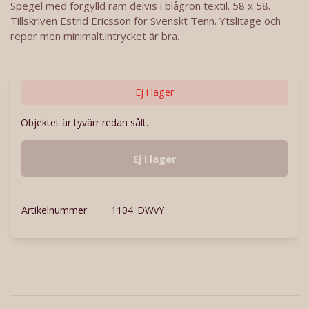
Spegel med förgylld ram delvis i blågrön textil. 58 x 58.
Tillskriven Estrid Ericsson för Svenskt Tenn. Ytslitage och
repor men minimalt.intrycket är bra.
Ej i lager
Objektet är tyvärr redan sålt.
Ej i lager
Artikelnummer
1104_DWvY