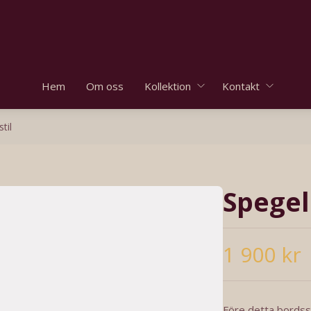
Hem
Om oss
Kollektion
Kontakt
til
Spegel 
1 900 kr
Före detta bordss