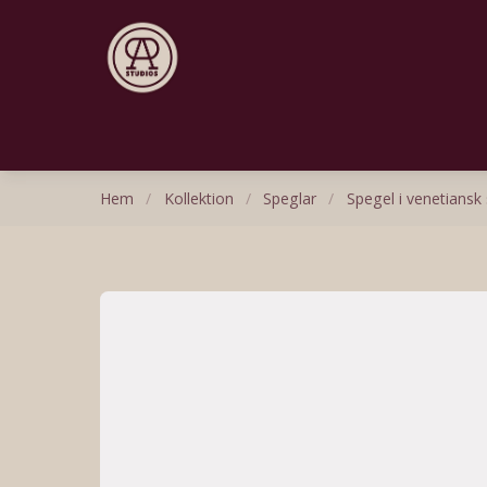
Hem
/
Kollektion
/
Speglar
/
Spegel i venetiansk s