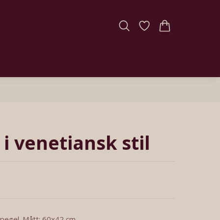
i venetiansk stil
pegel. Mått: 60x42 cm.