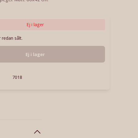
Ej i lager
 redan sålt.
Ej i lager
7018