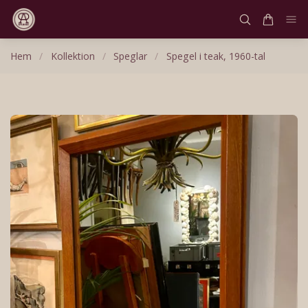
Hem
/
Kollektion
/
Speglar
/
Spegel i teak, 1960-tal