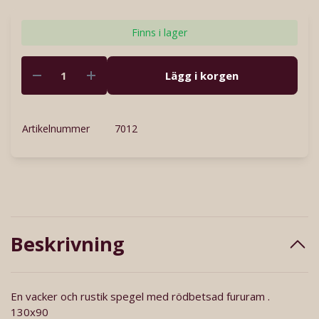
Finns i lager
Lägg i korgen
Artikelnummer
7012
Beskrivning
En vacker och rustik spegel med rödbetsad fururam .
130x90