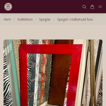
Hem
/
Kollektion
/
Speglar
/
Spegel i rödbetsad furu