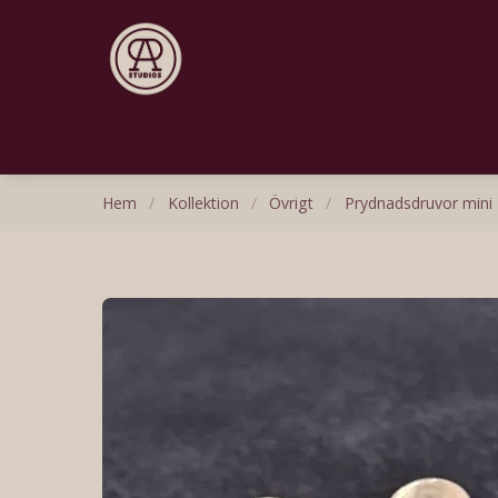
Hem
/
Kollektion
/
Övrigt
/
Prydnadsdruvor mini I