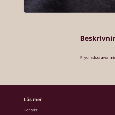
Beskrivni
Prydnadsdruvor mini
Läs mer
Kontakt