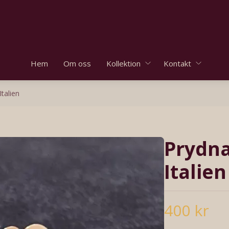
Hem
Om oss
Kollektion
Kontakt
talien
Prydna
Italien
400 kr