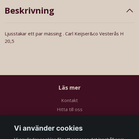
Beskrivning
Ljusstakar ett par mässing . Carl Keijser&co Vesterås H
20,5
Läs mer
Kontakt
Hitta till oss
Köpvillkor
Vi använder cookies
Sociala medier