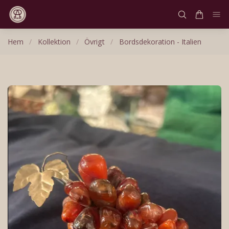
Hem
/
Kollektion
/
Övrigt
/
Bordsdekoration - Italien