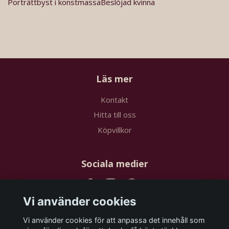
Porträttbyst i konstmassaBeslöjad kvinna
Läs mer
Kontakt
Hitta till oss
Köpvillkor
Sociala medier
Vi använder cookies
Vi använder cookies för att anpassa det innehåll som
Prenumerera på vårt nyhetsbrev