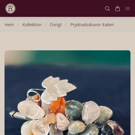
Hem
/
Kollektion
/
Övrigt
/
Prydnadsdruvor Italien