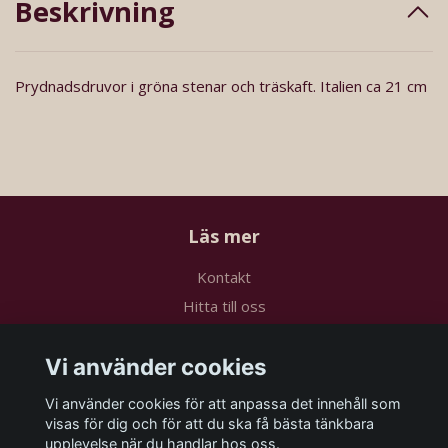
Beskrivning
Prydnadsdruvor i gröna stenar och träskaft. Italien ca 21 cm
Läs mer
Kontakt
Hitta till oss
Köpvillkor
Vi använder cookies
Sociala medier
Vi använder cookies för att anpassa det innehåll som
visas för dig och för att du ska få bästa tänkbara
upplevelse när du handlar hos oss.