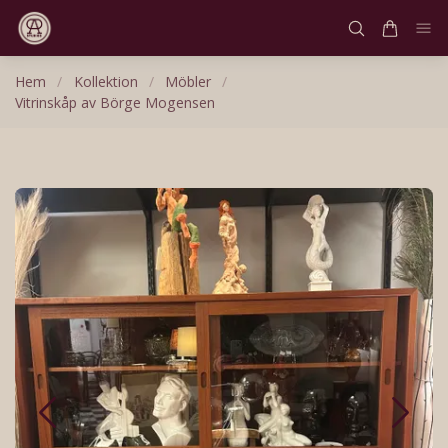
Hem
/
Kollektion
/
Möbler
/
Vitrinskåp av Börge Mogensen