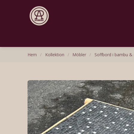
Hem
/
Kollektion
/
Möbler
/
Soffbord i bambu &