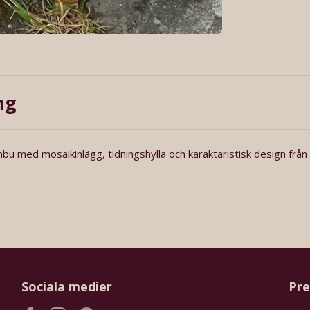
ng
mbu med mosaikinlägg, tidningshylla och karaktäristisk design frå
Sociala medier
Pre