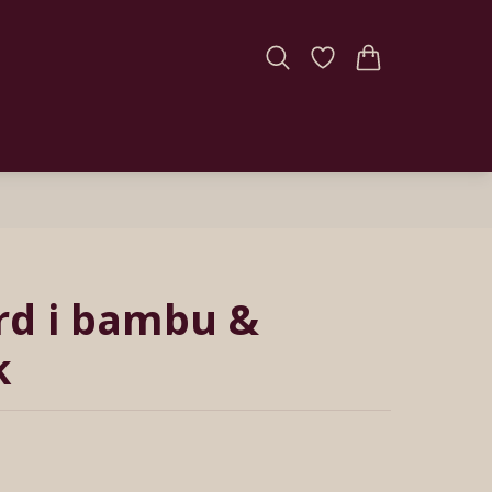
rd i bambu &
k