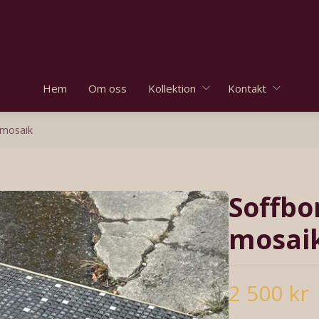
Hem
Om oss
Kollektion
Kontakt
 mosaik
Soffbo
mosai
2 500 kr