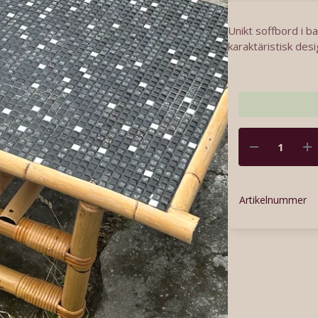
Unikt soffbord i b
karaktäristisk desi
Artikelnummer