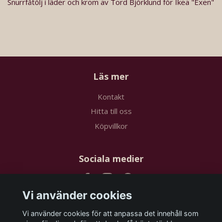
Snurrfåtölj i läder och krom av Tord Björklund för Ikea "Exen"
Läs mer
Kontakt
Hitta till oss
Köpvillkor
Sociala medier
Vi använder cookies
Vi använder cookies för att anpassa det innehåll som
Prenumerera på vårt nyhetsbrev