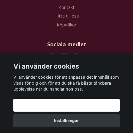
Kontakt
Hitta till oss
Köpvillkor
Sociala medier
Vi använder cookies
Vi använder cookies för att anpassa det innehåll som
Prenumerera på vårt nyhetsbrev
visas för dig och för att du ska få bästa tänkbara
upplevelse när du handlar hos oss.
Prenumerera
Godkänn alla
Inställningar
© 2026 papstudios.com