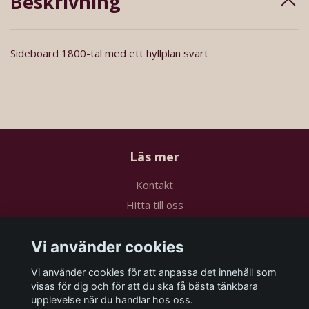
Beskrivning
Sideboard 1800-tal med ett hyllplan svart
Läs mer
Kontakt
Hitta till oss
Köpvillkor
Vi använder cookies
Sociala medier
Vi använder cookies för att anpassa det innehåll som
visas för dig och för att du ska få bästa tänkbara
upplevelse när du handlar hos oss.