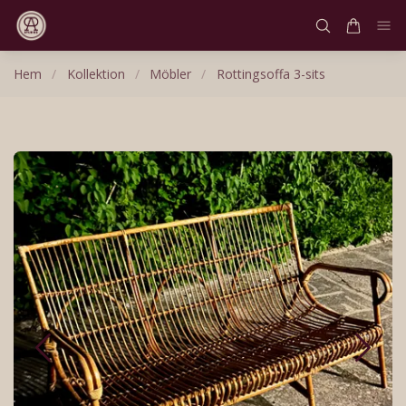
Hem
/
Kollektion
/
Möbler
/
Rottingsoffa 3-sits