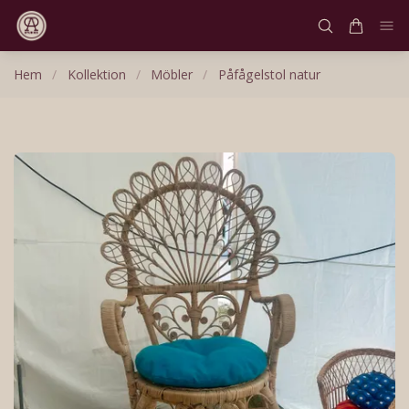
Hem
/
Kollektion
/
Möbler
/
Påfågelstol natur