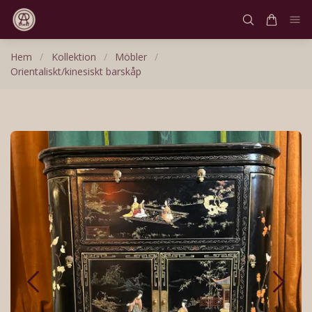
Hem
/
Kollektion
/
Möbler
/
Orientaliskt/kinesiskt barskåp