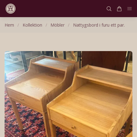
Hem
/
Kollektion
/
Möbler
/
Nattygsbord i furu ett par.