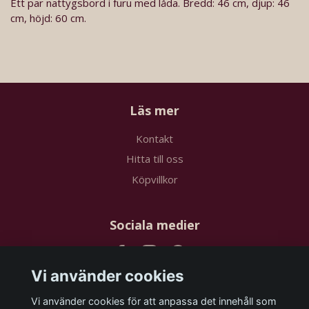
Ett par nattygsbord i furu med låda. Bredd: 46 cm, djup: 46
cm, höjd: 60 cm.
Läs mer
Kontakt
Hitta till oss
Köpvillkor
Sociala medier
Vi använder cookies
Vi använder cookies för att anpassa det innehåll som
Prenumerera på vårt nyhetsbrev