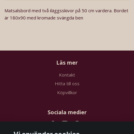
Matsalsbord med två iläggsskivor på 50 cm vardera. Bordet
är 180x90 med kromade svängda ben
Läs mer
Kontakt
Hitta till oss
Köpvillkor
Sociala medier