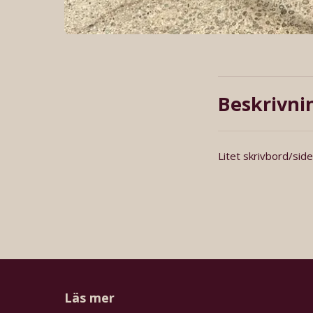
Beskrivni
Litet skrivbord/side
Läs mer