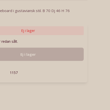
deboard i gustaviansk stil. B 70 Dj 46 H 76
Ej i lager
 redan sålt.
Ej i lager
1157