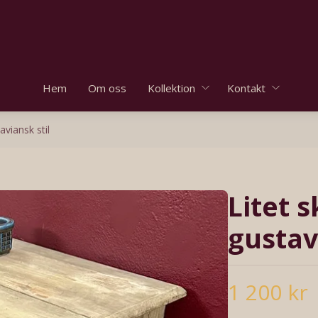
Hem
Om oss
Kollektion
Kontakt
aviansk stil
Litet s
gustav
1 200 kr