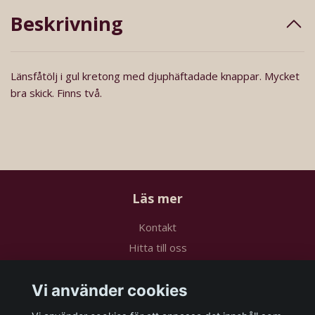
Beskrivning
Länsfåtölj i gul kretong med djuphäftadade knappar. Mycket
bra skick. Finns två.
Läs mer
Kontakt
Hitta till oss
Köpvillkor
Vi använder cookies
Sociala medier