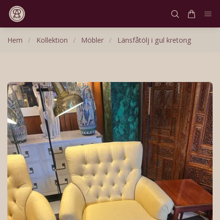
Hem
/
Kollektion
/
Möbler
/
Länsfåtölj i gul kretong