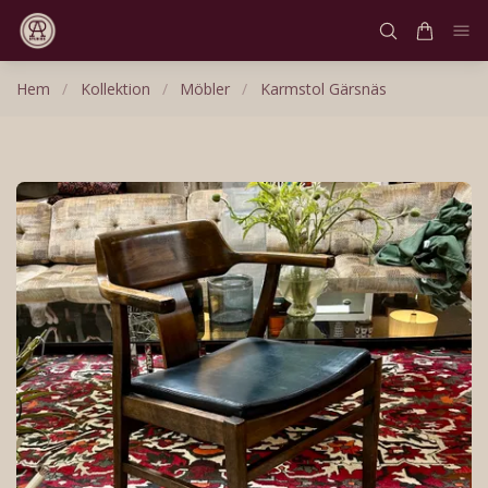
Hem
/
Kollektion
/
Möbler
/
Karmstol Gärsnäs