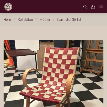
Hem
/
Kollektion
/
Möbler
/
Karmstol 50-tal