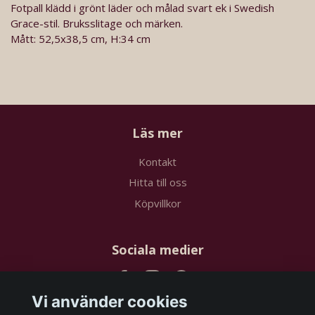
Fotpall klädd i grönt läder och målad svart ek i Swedish
Grace-stil. Bruksslitage och märken.
Mått: 52,5x38,5 cm, H:34 cm
Läs mer
Kontakt
Hitta till oss
Köpvillkor
Sociala medier
Vi använder cookies