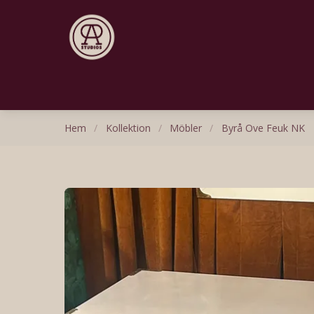
Hem
/
Kollektion
/
Möbler
/
Byrå Ove Feuk NK