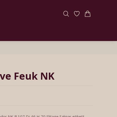
ve Feuk NK
dor NK B.107 Dj 46 H 70 Slitage Saknar etikett