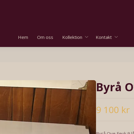
Hem
Om oss
Kollektion
Kontakt
Byrå O
9 100 kr
Byrå Ove Feuk 9 lå