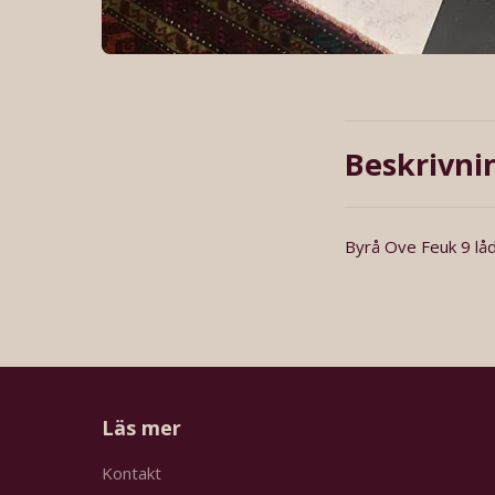
Beskrivni
Byrå Ove Feuk 9 låd
Läs mer
Kontakt