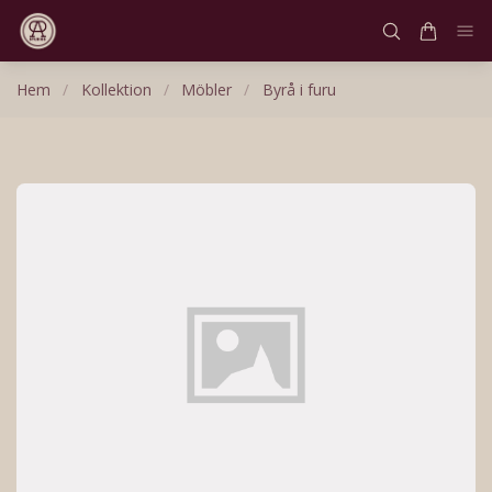
Hem
/
Kollektion
/
Möbler
/
Byrå i furu