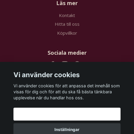
Läs mer
Kontakt
Hitta till oss
Köpvillkor
Sociala medier
Vi använder cookies
Vi använder cookies för att anpassa det innehåll som
Prenumerera på vårt nyhetsbrev
visas för dig och för att du ska få bästa tänkbara
upplevelse när du handlar hos oss.
Prenumerera
Godkänn alla
Inställningar
© 2026 papstudios.com