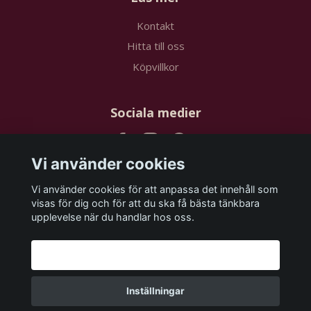
Kontakt
Hitta till oss
Köpvillkor
Sociala medier
Vi använder cookies
Vi använder cookies för att anpassa det innehåll som
Prenumerera på vårt nyhetsbrev
visas för dig och för att du ska få bästa tänkbara
upplevelse när du handlar hos oss.
Prenumerera
Godkänn alla
Inställningar
© 2026 papstudios.com