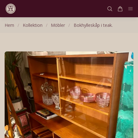
Hem
/
Kollektion
/
Möbler
/
Bokhylleskåp i teak.