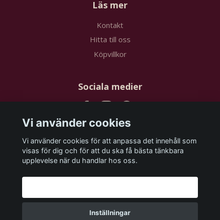
Läs mer
Kontakt
Hitta till oss
Köpvillkor
Sociala medier
Vi använder cookies
Vi använder cookies för att anpassa det innehåll som
Prenumerera på vårt nyhetsbrev
visas för dig och för att du ska få bästa tänkbara
upplevelse när du handlar hos oss.
Prenumerera
Godkänn alla
Inställningar
© 2026 papstudios.com