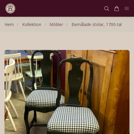
Hem
/
Kollektion
/
Möbler
/
Bemålade stolar, 1700-tal