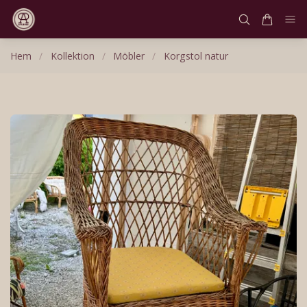
Hem
/
Kollektion
/
Möbler
/
Korgstol natur