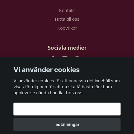
Kontakt
Hitta till oss
Köpvillkor
Sociala medier
Vi använder cookies
Vi använder cookies för att anpassa det innehåll som
Prenumerera på vårt nyhetsbrev
visas för dig och för att du ska få bästa tänkbara
upplevelse när du handlar hos oss.
Prenumerera
Godkänn alla
Inställningar
© 2026 papstudios.com