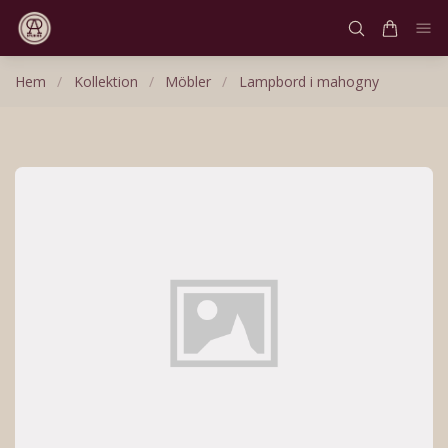
Hem
/
Kollektion
/
Möbler
/
Lampbord i mahogny