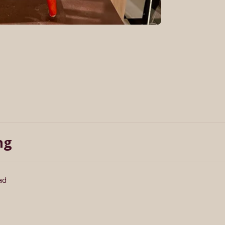
ng
ad