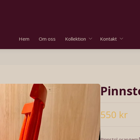
Hem
Om oss
Kollektion
Kontakt
Pinnst
550 kr
Pinnstol orangemå