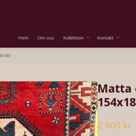
Hem
Om oss
Kollektion
Kontakt
54x180
Matta 
154x18
2 800 kr