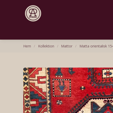
Hem
/
Kollektion
/
Mattor
/
Matta orientalisk 1