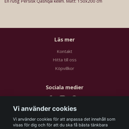
En rutig Persisk Qashqai kelim. Mått: 150x200 cm
Läs mer
Kontakt
Hitta till oss
Köpvillkor
Sociala medier
Vi använder cookies
Vi använder cookies för att anpassa det innehåll som
Prenumerera på vårt nyhetsbrev
visas för dig och för att du ska få bästa tänkbara