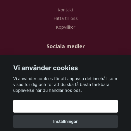
Kontakt
Hitta till oss
Köpvillkor
Sociala medier
Vi använder cookies
Vi använder cookies för att anpassa det innehåll som
Prenumerera på vårt nyhetsbrev
visas för dig och för att du ska få bästa tänkbara
upplevelse när du handlar hos oss.
Prenumerera
Godkänn alla
Inställningar
© 2026 papstudios.com