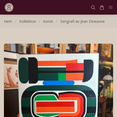
Hem
/
Kollektion
/
Konst
/
Serigrafi av Jean Dewasne