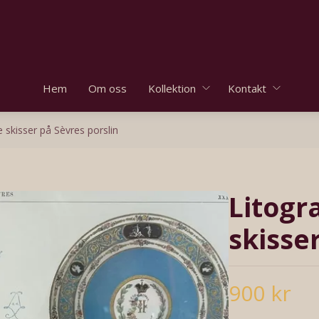
Hem
Om oss
Kollektion
Kontakt
e skisser på Sèvres porslin
Litogr
skisse
900 kr