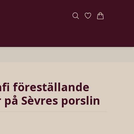
afi föreställande
r på Sèvres porslin