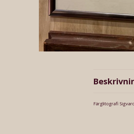
Beskrivni
Färglitografi Sigv