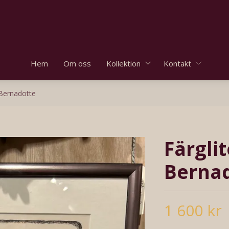
Hem
Om oss
Kollektion
Kontakt
 Bernadotte
Färgli
Berna
1 600 kr