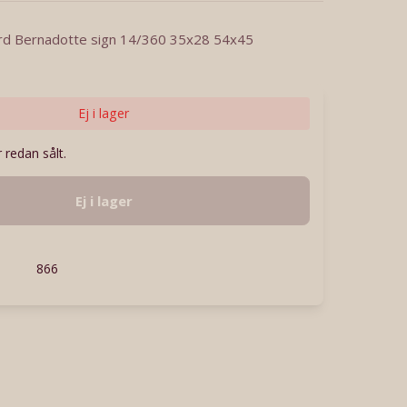
vard Bernadotte sign 14/360 35x28 54x45
Ej i lager
 redan sålt.
Ej i lager
866