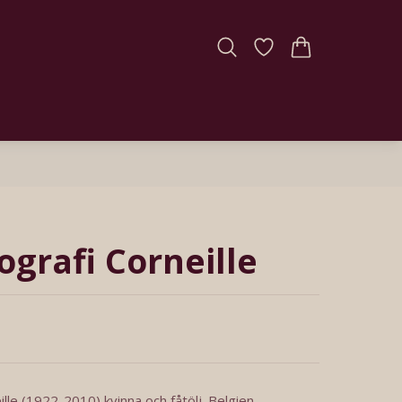
ografi Corneille
ille (1922-2010) kvinna och fåtölj. Belgien