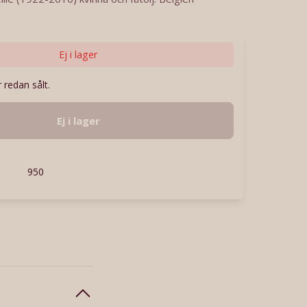
Ej i lager
 redan sålt.
Ej i lager
950