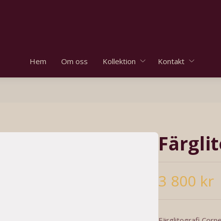
Hem
Om oss
Kollektion
Kontakt
Färglit
3 800 kr
Färglitografi Corne