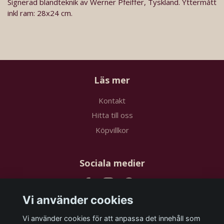
Signerad blandteknik av Werner Pfeiffer, Tyskland. Yttermått
inkl ram: 28x24 cm.
Läs mer
Kontakt
Hitta till oss
Köpvillkor
Sociala medier
Vi använder cookies
Vi använder cookies för att anpassa det innehåll som
Prenumerera på vårt nyhetsbrev