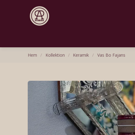
Hem
/
Kollektion
/
Keramik
/
Vas Bo Fajans