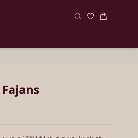
 Fajans
 mitten av 1900-talet, delvis glaserad med vackra