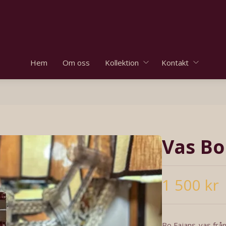
Hem
Om oss
Kollektion
Kontakt
Vas Bo
1 500 kr
Bo Fajans-vas från