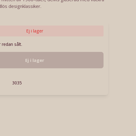
dlös designklassiker.
Ej i lager
 redan sålt.
Ej i lager
3035