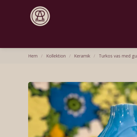
Hem
/
Kollektion
/
Keramik
/
Turkos vas med gul