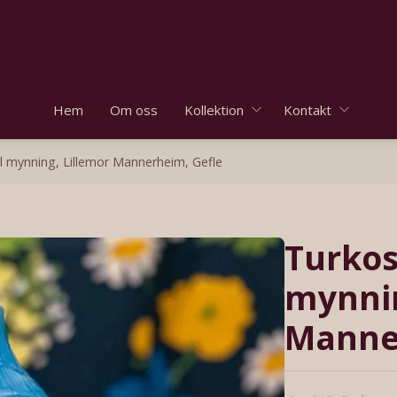
Hem
Om oss
Kollektion
Kontakt
 mynning, Lillemor Mannerheim, Gefle
Turkos
mynnin
Manne