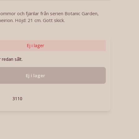
lommor och fjärilar från serien Botanic Garden,
eirion. Höjd: 21 cm. Gott skick.
Ej i lager
 redan sålt.
Ej i lager
3110