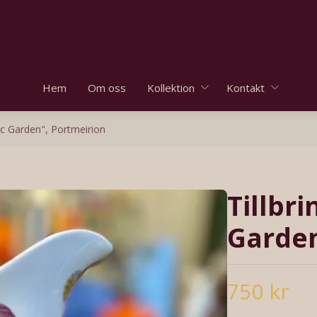
Hem
Om oss
Kollektion
Kontakt
ic Garden", Portmeirion
Tillbr
Garden
750 kr