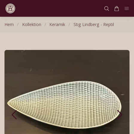
Hem
/
Kollektion
/
Keramik
/
Stig Lindberg - Reptil